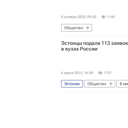
8 октября 2020, 09:00
1140
Общество
Эстонцы подали 113 заявок
СН_Образование
Навигато
в вузах России
6 марта 2015, 16:58
1751
Эстония
Общество
В м
Европа
Весь мир
Ро