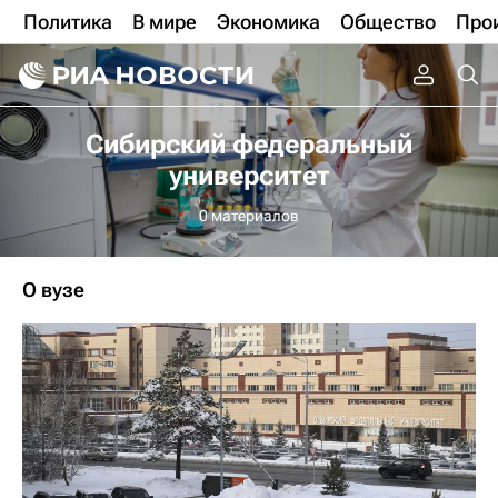
Политика
В мире
Экономика
Общество
Про
Сибирский федеральный
университет
0 материалов
О вузе