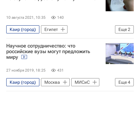
10 августа 2021, 10:35
140
Каир (город)
Египет
Еще
2
Уральский федеральный университет
Научное сотрудничество: что
Навигатор абитуриента
российские вузы могут предложить
миру
27 ноября 2019, 18:25
431
Каир (город)
Москва
МИСиС
Еще
4
Андрей Поляков
Навигатор абитуриента
Университетская наука
Россия