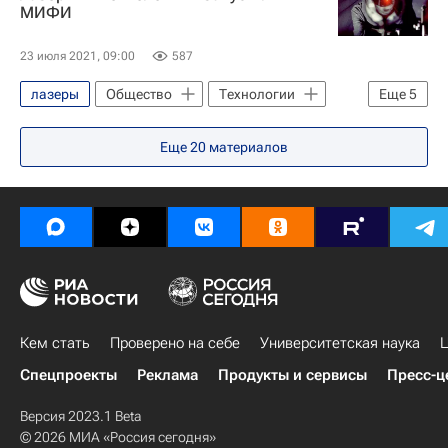
МИФИ
23 июля 2021, 09:00
587
лазеры
Общество
Технологии
Еще
5
Москва
Еще
20
материалов
Национальный исследовательский ядерный университет "МИФИ"
Приемная кампания в вузы
Навигатор абитуриента
Кем стать
Кем стать
Проверено на себе
Университетская наука
Ц
Спецпроекты
Реклама
Продукты и сервисы
Пресс-ц
Версия 2023.1 Beta
© 2026 МИА «Россия сегодня»