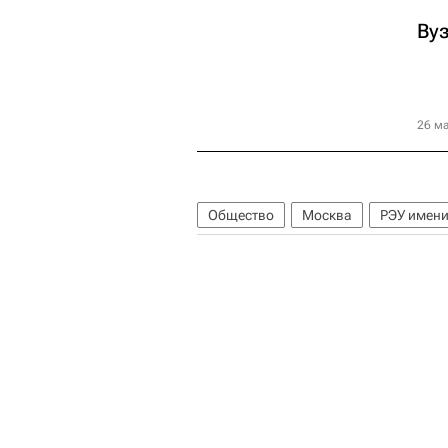
Ву
26 ма
Общество
Москва
РЭУ имени