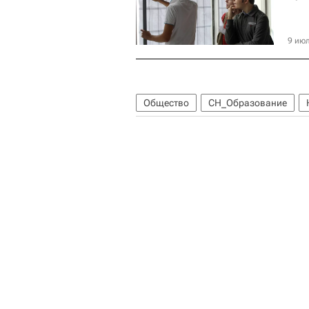
9 июл
Общество
СН_Образование