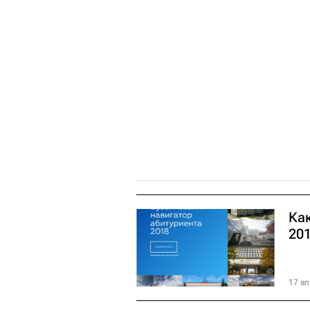
Как
20
17 ап