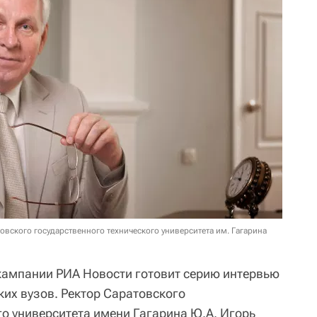
вского государственного технического университета им. Гагарина
кампании РИА Новости готовит серию интервью
ких вузов. Ректор Саратовского
го университета имени Гагарина Ю.А. Игорь