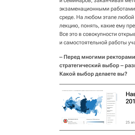
и семинаров, заканчивая ме
экзаменационными работами
среде. На любом этапе любой 
лекцию, понять, какие ему пр
Все это в совокупности откр
и самостоятельной работы уч
‒ Перед многими ректорами
стратегический выбор ‒ ра
Какой выбор делаете вы?
На
20
25 ап