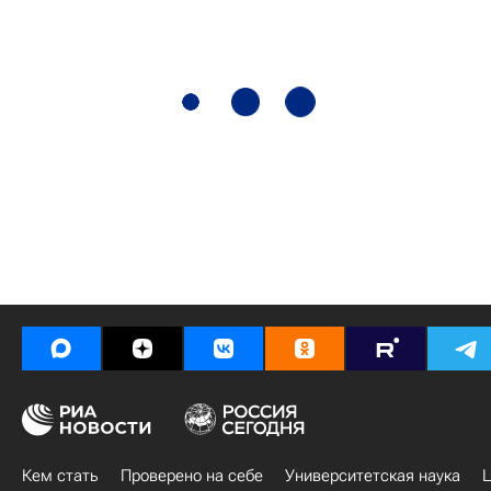
Кем стать
Проверено на себе
Университетская наука
Ц