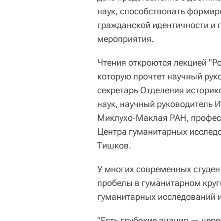
наук, способствовать форми
гражданской идентичности и 
мероприятия.
Чтения откроются лекцией "Р
которую прочтет научный рук
секретарь Отделения историк
наук, научный руководитель И
Миклухо-Маклая РАН, профе
Центра гуманитарных исследо
Тишков.
У многих современных студен
пробелы в гуманитарном круг
гуманитарных исследований 
"Есть глубокие знания — чере