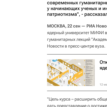
современных гуманитарн
у начинающих ученых и и
патриотизма", - рассказ
МОСКВА, 22 сен — РИА Ново
ядерный университет МИФИ в
гуманитарных лекций "Акаде
Новости в пресс-центре вуза.
От
яд
12 ма
"Цель курса – расширить общ
дать представление о достиж