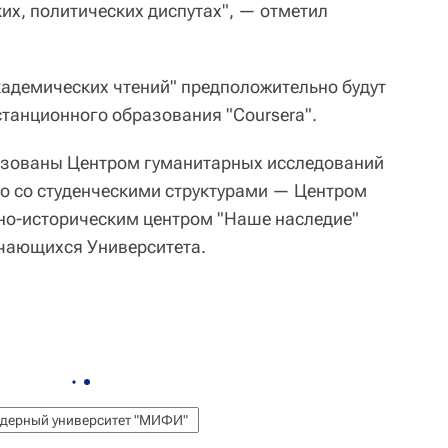
их, политических диспутах", — отметил
адемических чтений" предположительно будут
танционного образования "Coursera".
изованы Центром гуманитарных исследований
но со студенческими структурами — Центром
рно-историческим центром "Наше наследие"
чающихся Университета.
ядерный университет "МИФИ"