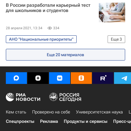
В России разработали карьерный тест
для школьников и студентов
28 апреля 2021, 13:34
334
АНО "Национальные приоритеты"
Еще
3
Общество
Навигатор абитуриента
Еще
20
материалов
Министерство науки и высшего образования РФ (Минобрнауки России)
Кем стать
Проверено на себе
Университетская наука
Ц
Спецпроекты
Реклама
Продукты и сервисы
Пресс-ц