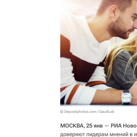
© Depositphotos.com / GaudiLab
МОСКВА, 25 янв
—
РИА Ново
доверяют лидерам мнений в и