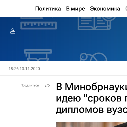
Политика
В мире
Экономика
18:26 10.11.2020
В Минобрнаук
Поделиться
идею "сроков 
дипломов вуз