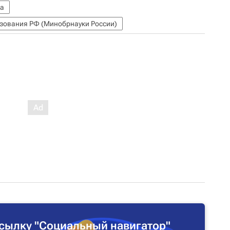
та
азования РФ (Минобрнауки России)
сылку "Социальный навигатор"