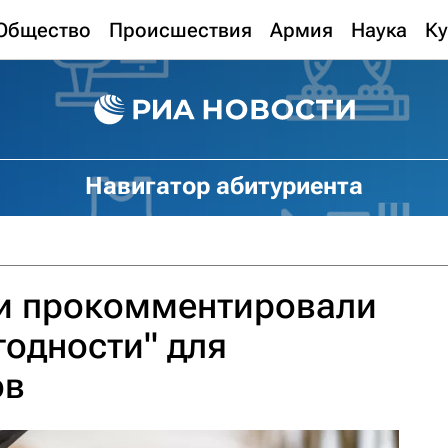
Общество
Происшествия
Армия
Наука
Ку
Навигатор абитуриента
и прокомментировали
годности" для
ов