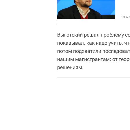
13 ма
Выготский решал проблему со
показывал, как надо учить, ч
потом подхватили последоват
нашим магистрантам: от теор
решениям.