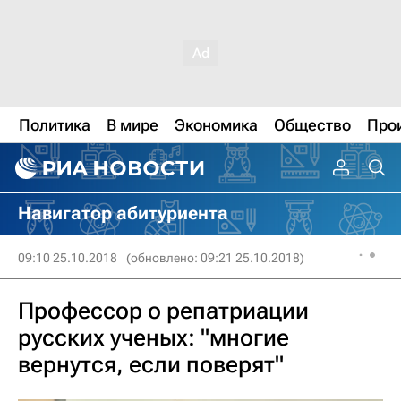
Политика
В мире
Экономика
Общество
Про
Навигатор абитуриента
09:10 25.10.2018
(обновлено: 09:21 25.10.2018)
Профессор о репатриации
русских ученых: "многие
вернутся, если поверят"