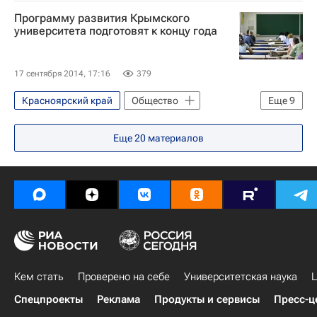
Программу развития Крымского
университета подготовят к концу года
17 сентября 2014, 17:16
379
Красноярский край
Общество
Еще
9
Ростов-на-Дону
Еще
20
материалов
Архангельская область
Владивосток
Ставропольский край
Республика Крым
Европа
Весь мир
Республика Саха (Якутия)
Россия
Кем стать
Проверено на себе
Университетская наука
Ц
Спецпроекты
Реклама
Продукты и сервисы
Пресс-ц