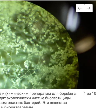
ам (химическим препаратам для борьбы с
1 из 10
дят экологически чистые биопестициды,
вом опасных бактерий. Эти вещества
 и биоразлагаемы.