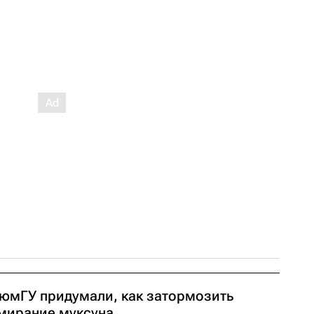
ТюмГУ придумали, как затормозить
мирание муксуна