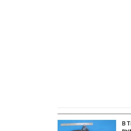
В 
вы